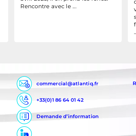
Rencontre avec le ...
.
R
commercial@atlantiq.fr
+33(0)1 86 64 01 42
Demande d’information