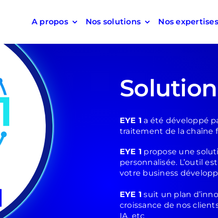
A propos
Nos solutions
Nos expertise
Solution
EYE 1
a été développé pa
traitement de la chaîne f
EYE 1
propose une soluti
personnalisée. L’outil es
votre business dévelop
EYE 1
suit un plan d’inn
croissance de nos client
IA, etc