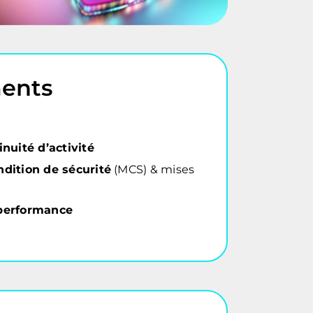
ments
inuité d’activité
ndition de sécurité
(MCS) & mises
s
 performance